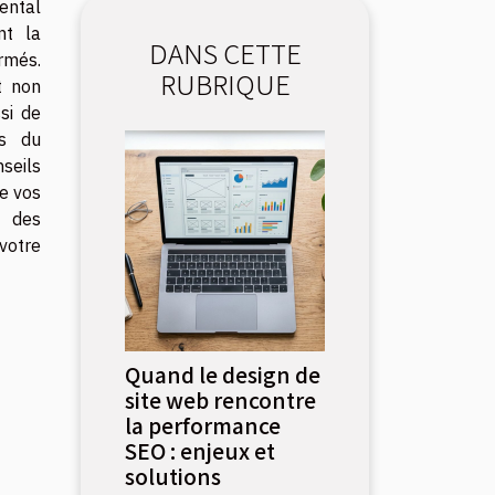
ental
nt la
DANS CETTE
rmés.
RUBRIQUE
t non
si de
es du
seils
e vos
é des
votre
Quand le design de
site web rencontre
la performance
SEO : enjeux et
solutions