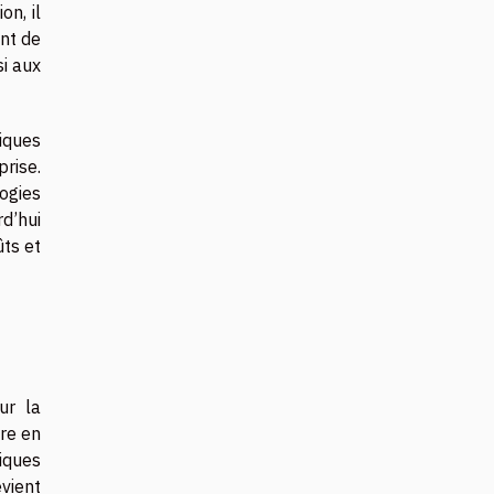
on, il
ent de
si aux
iques
prise.
ogies
d’hui
ts et
ur la
re en
iques
evient