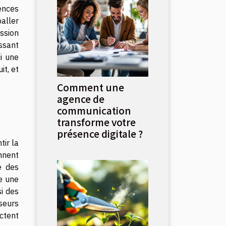
ences
aller
ssion
issant
i une
t, et
Comment une
agence de
communication
transforme votre
présence digitale ?
tir la
nnent
e des
e une
i des
yseurs
actent