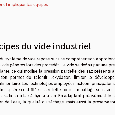
r et impliquer les équipes
ipes du vide industriel
se du système de vide repose sur une compréhension approfond
vide générés lors des procédés. Le vide se définit par une pr
ante, ce qui modifie la pression partielle des gaz présents a
ation permet de ralentir l’oxydation, limiter le développ
 alimentaire. Les technologies employées incluent principalem
 atmosphère contrôlée essentielle pour l’emballage sous vide,
hilisation ou la déshydratation. En adaptant précisément le n
ion de l’eau, la qualité du séchage, mais aussi la préservati