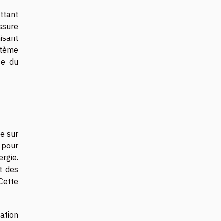
ettant
ssure
misant
stème
te du
e sur
e pour
rgie.
t des
 Cette
ation