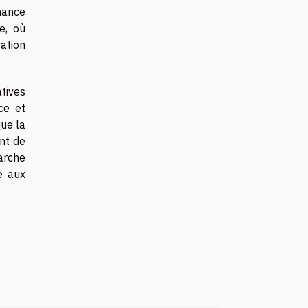
mance
e, où
ation
tives
ce et
que la
nt de
arche
e aux