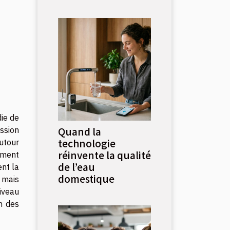
ie de
Quand la
ession
technologie
utour
réinvente la qualité
ement
de l’eau
ent la
domestique
 mais
iveau
on des