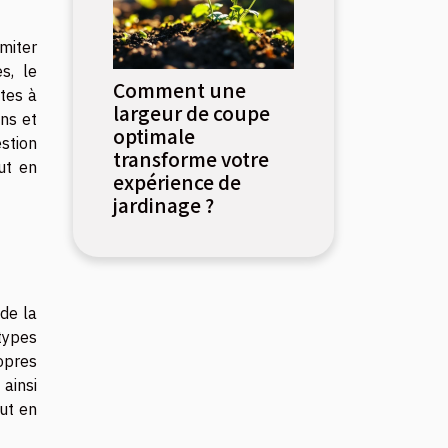
miter
s, le
Comment une
tes à
largeur de coupe
ons et
optimale
stion
transforme votre
ut en
expérience de
jardinage ?
 de la
 types
ropres
 ainsi
ut en