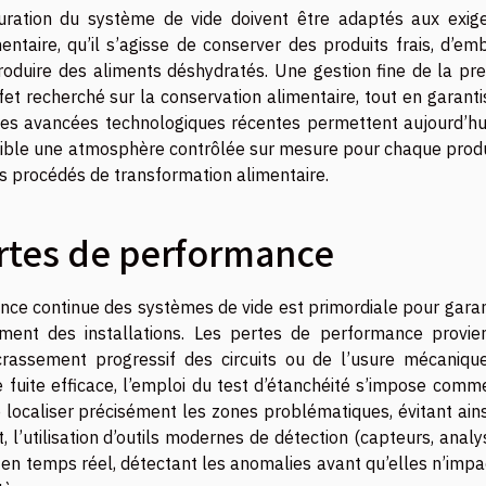
uration du système de vide doivent être adaptés aux exig
ntaire, qu’il s’agisse de conserver des produits frais, d’emb
roduire des aliments déshydratés. Une gestion fine de la pre
ffet recherché sur la conservation alimentaire, tout en garant
s. Les avancées technologiques récentes permettent aujourd’hu
ssible une atmosphère contrôlée sur mesure pour chaque produi
des procédés de transformation alimentaire.
ertes de performance
ance continue des systèmes de vide est primordiale pour garan
ement des installations. Les pertes de performance provie
crassement progressif des circuits ou de l’usure mécaniqu
 fuite efficace, l’emploi du test d’étanchéité s’impose comm
localiser précisément les zones problématiques, évitant ains
 l’utilisation d’outils modernes de détection (capteurs, anal
e en temps réel, détectant les anomalies avant qu’elles n’imp