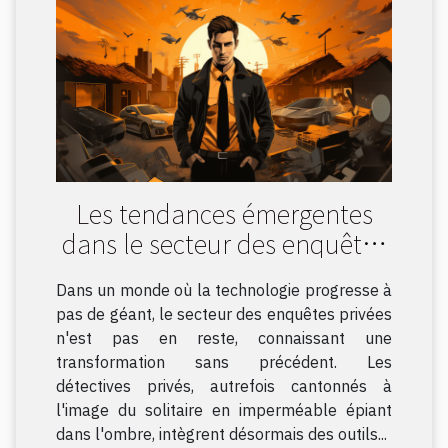
Les tendances émergentes
dans le secteur des enquêtes
privées : comment la
Dans un monde où la technologie progresse à
technologie redéfinit le métier
pas de géant, le secteur des enquêtes privées
de détective
n'est pas en reste, connaissant une
transformation sans précédent. Les
détectives privés, autrefois cantonnés à
l'image du solitaire en imperméable épiant
dans l'ombre, intègrent désormais des outils...