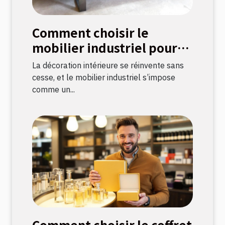
Comment choisir le
mobilier industriel pour
une décoration durable ?
La décoration intérieure se réinvente sans
cesse, et le mobilier industriel s’impose
comme un...
Comment choisir le coffret