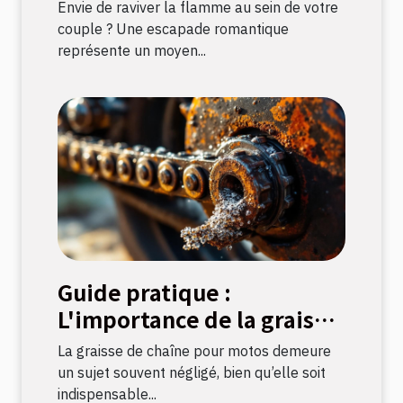
la flamme amoureuse ?
Envie de raviver la flamme au sein de votre
couple ? Une escapade romantique
représente un moyen...
Guide pratique :
L'importance de la graisse
de chaîne pour motos
La graisse de chaîne pour motos demeure
un sujet souvent négligé, bien qu’elle soit
indispensable...