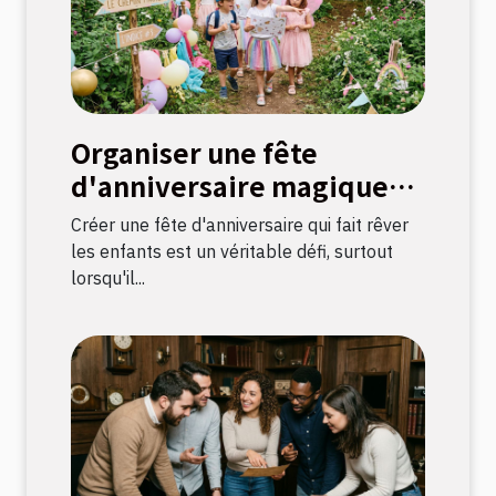
Organiser une fête
d'anniversaire magique
avec une chasse au trésor
Créer une fête d'anniversaire qui fait rêver
sur le thème licorne
les enfants est un véritable défi, surtout
lorsqu'il...