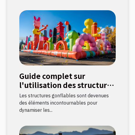
Guide complet sur
l'utilisation des structures
gonflables pour
Les structures gonflables sont devenues
événements
des éléments incontournables pour
dynamiser les...