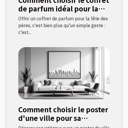
de parfum idéal pour la
fête des pères ?
Offrir un coffret de parfum pour la fête des
pères, c'est bien plus qu'un simple geste :
c'est...
Comment choisir le poster
d'une ville pour sa
décoration intérieure ?
Décorer son intérieur avec un poster de ville