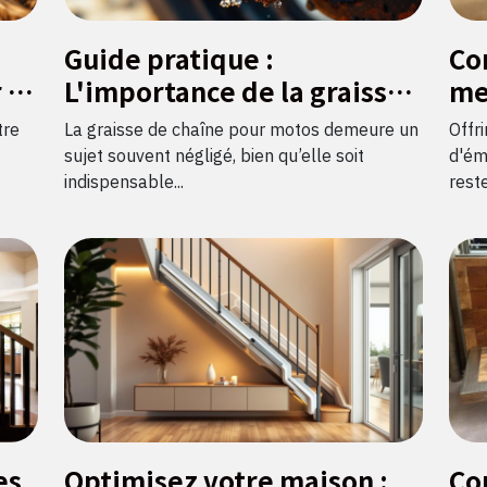
Guide pratique :
Co
 la
L'importance de la graisse
me
de chaîne pour motos
bij
tre
La graisse de chaîne pour motos demeure un
Offr
sujet souvent négligé, bien qu’elle soit
d'ém
indispensable...
reste
es
Optimisez votre maison :
Co