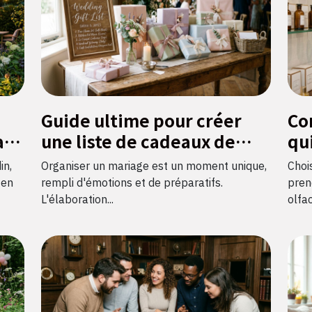
Guide ultime pour créer
Co
al
une liste de cadeaux de
qu
mariage parfaite
in,
Organiser un mariage est un moment unique,
Choi
 en
rempli d'émotions et de préparatifs.
prend
L'élaboration...
olfac