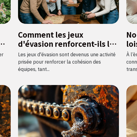
Comment les jeux
No
d'évasion renforcent-ils les
loi
r
liens d'équipe ?
im
er
Les jeux d'évasion sont devenus une activité
À l’è
fra
prisée pour renforcer la cohésion des
conn
équipes, tant...
trans