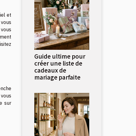
el et
 vous
 vous
lement
isitez
Guide ultime pour
créer une liste de
cadeaux de
mariage parfaite
enche
 vous
e sur