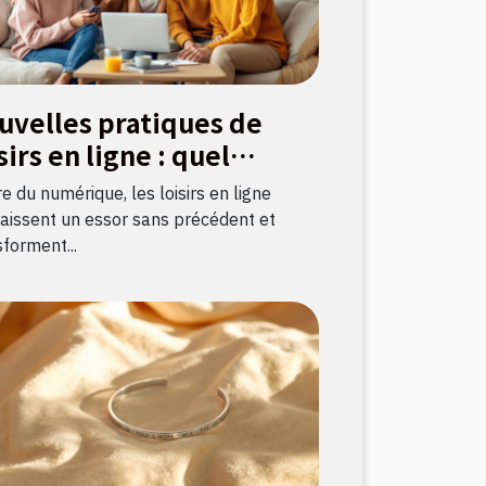
uvelles pratiques de
sirs en ligne : quel
pact sur la culture
re du numérique, les loisirs en ligne
nçaise ?
aissent un essor sans précédent et
forment...