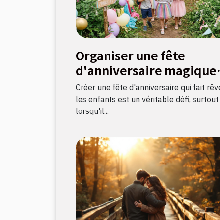
Organiser une fête
d'anniversaire magique
avec une chasse au tréso
Créer une fête d'anniversaire qui fait rêv
sur le thème licorne
les enfants est un véritable défi, surtout
lorsqu'il...