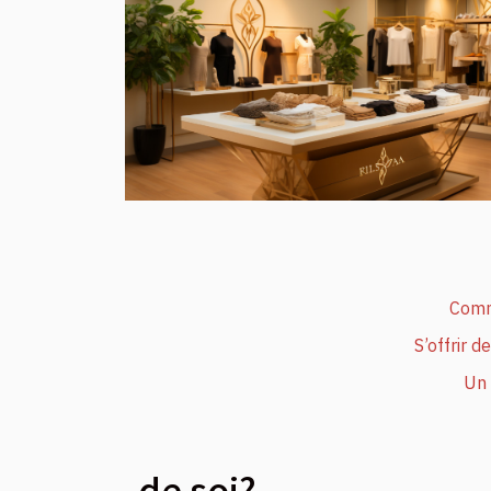
Comm
S’offrir 
Un 
de soi?