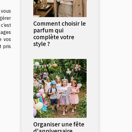
 vous
gérer
Comment choisir le
c’est
parfum qui
lages
complète votre
e vos
style ?
t pris
Organiser une fête
d'anniversaire