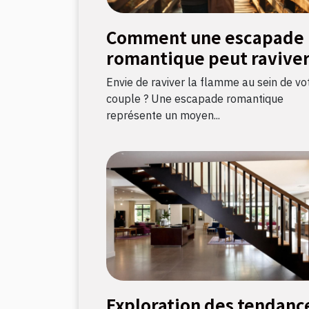
Comment une escapade
romantique peut raviver
flamme amoureuse ?
Envie de raviver la flamme au sein de vo
couple ? Une escapade romantique
représente un moyen...
Exploration des tendanc