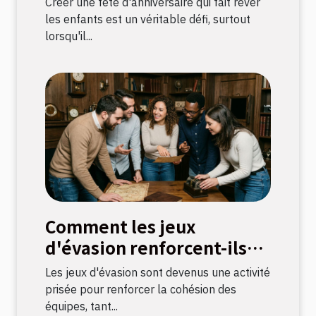
Créer une fête d'anniversaire qui fait rêver
sur le thème licorne
les enfants est un véritable défi, surtout
lorsqu'il...
Comment les jeux
d'évasion renforcent-ils
les liens d'équipe ?
Les jeux d'évasion sont devenus une activité
prisée pour renforcer la cohésion des
équipes, tant...