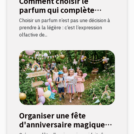
Comment choisir le
parfum qui complète
votre style ?
Choisir un parfum n’est pas une décision à
prendre à la légère : c’est l’expression
olfactive de...
Organiser une fête
d'anniversaire magique
avec une chasse au trésor