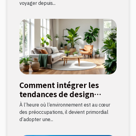
voyager depuis...
Comment intégrer les
tendances de design
durable dans votre
À l’heure où l’environnement est au cœur
décoration intérieure
des préoccupations, il devient primordial
d’adopter une...