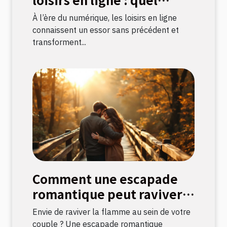
impact sur la culture
À l’ère du numérique, les loisirs en ligne
française ?
connaissent un essor sans précédent et
transforment...
Comment une escapade
romantique peut raviver
la flamme amoureuse ?
Envie de raviver la flamme au sein de votre
couple ? Une escapade romantique