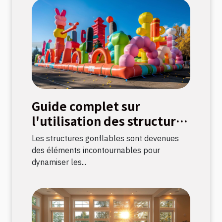
Guide complet sur
l'utilisation des structures
gonflables pour
Les structures gonflables sont devenues
événements
des éléments incontournables pour
dynamiser les...