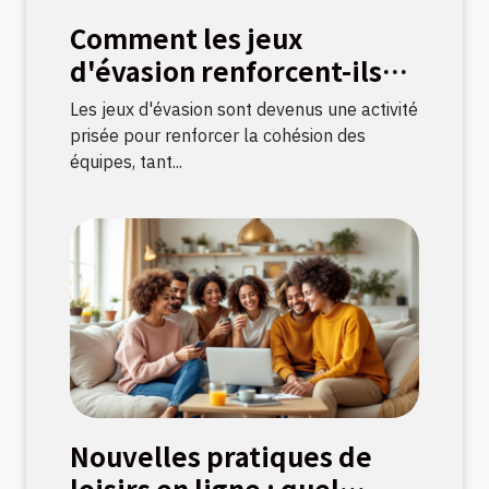
Comment les jeux
d'évasion renforcent-ils
les liens d'équipe ?
Les jeux d'évasion sont devenus une activité
prisée pour renforcer la cohésion des
équipes, tant...
Nouvelles pratiques de
loisirs en ligne : quel