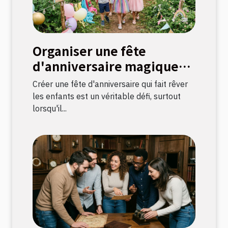
Organiser une fête
d'anniversaire magique
avec une chasse au trésor
Créer une fête d'anniversaire qui fait rêver
sur le thème licorne
les enfants est un véritable défi, surtout
lorsqu'il...