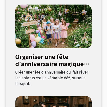
Organiser une fête
d'anniversaire magique
avec une chasse au trésor
Créer une fête d'anniversaire qui fait rêver
sur le thème licorne
les enfants est un véritable défi, surtout
lorsqu'il...