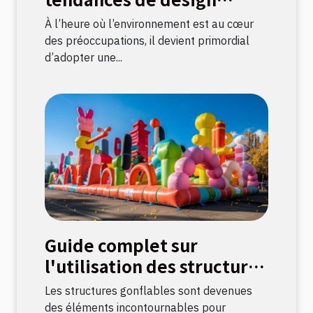
durable dans votre
À l’heure où l’environnement est au cœur
décoration intérieure
des préoccupations, il devient primordial
d’adopter une...
Guide complet sur
l'utilisation des structures
gonflables pour
Les structures gonflables sont devenues
événements
des éléments incontournables pour