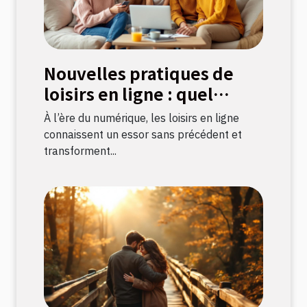
Nouvelles pratiques de
loisirs en ligne : quel
impact sur la culture
À l’ère du numérique, les loisirs en ligne
française ?
connaissent un essor sans précédent et
transforment...