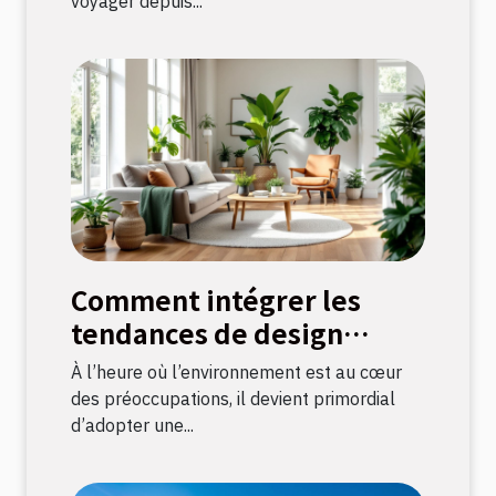
voyager depuis...
Comment intégrer les
tendances de design
durable dans votre
À l’heure où l’environnement est au cœur
décoration intérieure
des préoccupations, il devient primordial
d’adopter une...