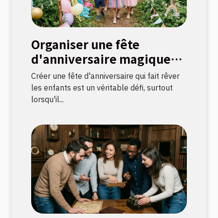
Organiser une fête
d'anniversaire magique
avec une chasse au trésor
Créer une fête d'anniversaire qui fait rêver
sur le thème licorne
les enfants est un véritable défi, surtout
lorsqu'il...