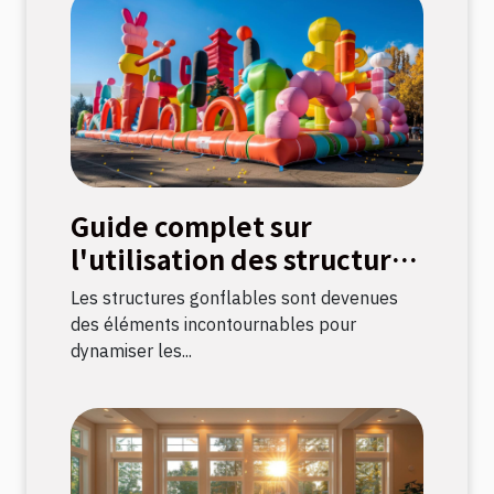
Guide complet sur
l'utilisation des structures
gonflables pour
Les structures gonflables sont devenues
événements
des éléments incontournables pour
dynamiser les...