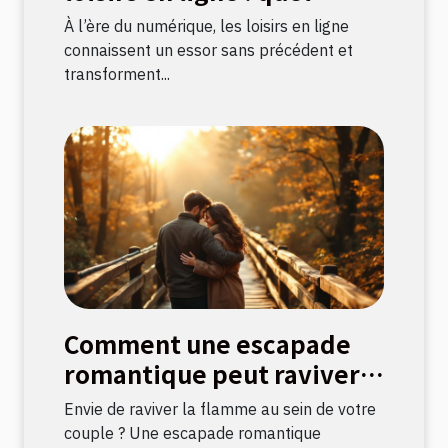
impact sur la culture
À l’ère du numérique, les loisirs en ligne
française ?
connaissent un essor sans précédent et
transforment...
Comment une escapade
romantique peut raviver
la flamme amoureuse ?
Envie de raviver la flamme au sein de votre
couple ? Une escapade romantique