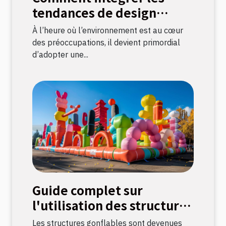
tendances de design
durable dans votre
À l’heure où l’environnement est au cœur
décoration intérieure
des préoccupations, il devient primordial
d’adopter une...
Guide complet sur
l'utilisation des structures
gonflables pour
Les structures gonflables sont devenues