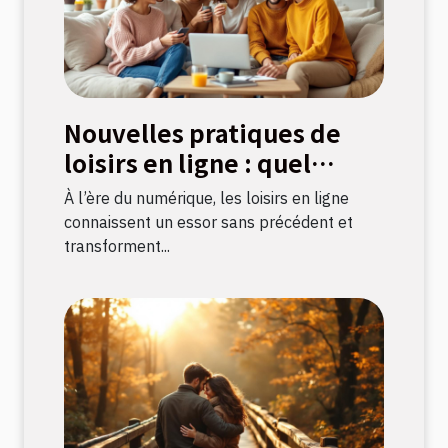
Nouvelles pratiques de
loisirs en ligne : quel
impact sur la culture
À l’ère du numérique, les loisirs en ligne
française ?
connaissent un essor sans précédent et
transforment...