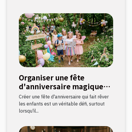
Organiser une fête
d'anniversaire magique
avec une chasse au trésor
Créer une fête d'anniversaire qui fait rêver
sur le thème licorne
les enfants est un véritable défi, surtout
lorsqu'il...