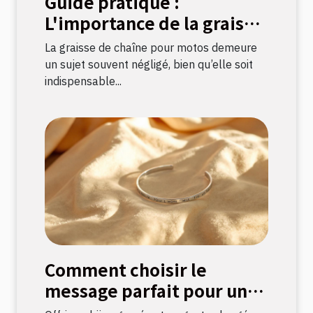
Guide pratique :
L'importance de la graisse
de chaîne pour motos
La graisse de chaîne pour motos demeure
un sujet souvent négligé, bien qu’elle soit
indispensable...
Comment choisir le
message parfait pour un
bijou gravé ?