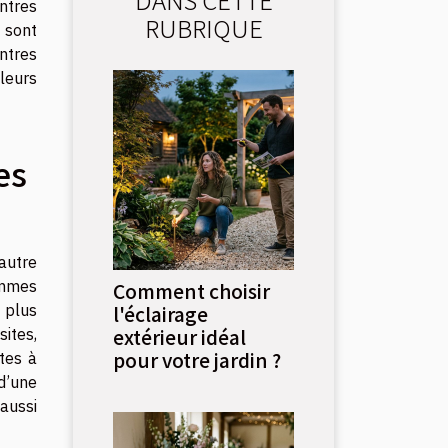
tres
RUBRIQUE
s sont
ontres
leurs
es
autre
hommes
Comment choisir
 plus
l'éclairage
extérieur idéal
ites,
pour votre jardin ?
tes à
d’une
aussi