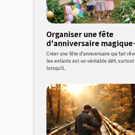
Organiser une fête
d'anniversaire magique
avec une chasse au tréso
Créer une fête d'anniversaire qui fait rêv
sur le thème licorne
les enfants est un véritable défi, surtout
lorsqu'il...