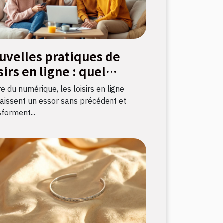
uvelles pratiques de
sirs en ligne : quel
pact sur la culture
re du numérique, les loisirs en ligne
nçaise ?
aissent un essor sans précédent et
forment...