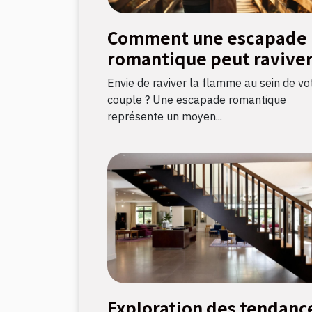
Comment une escapade
romantique peut raviver
flamme amoureuse ?
Envie de raviver la flamme au sein de vo
couple ? Une escapade romantique
représente un moyen...
Exploration des tendanc