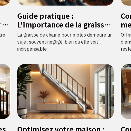
Guide pratique :
Co
 la
L'importance de la graisse
me
de chaîne pour motos
bij
tre
La graisse de chaîne pour motos demeure un
Offr
sujet souvent négligé, bien qu’elle soit
d'ém
indispensable...
reste
es
Optimisez votre maison :
Co