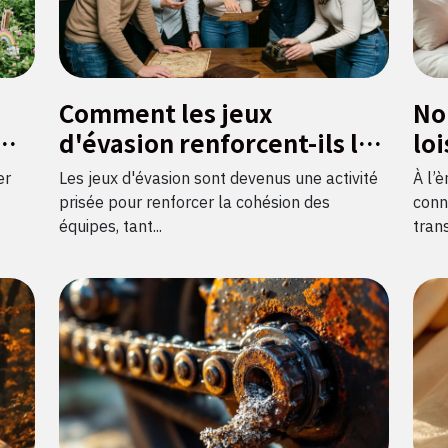
Comment les jeux
No
d'évasion renforcent-ils les
loi
r
liens d'équipe ?
im
er
Les jeux d'évasion sont devenus une activité
À l’è
fra
prisée pour renforcer la cohésion des
conn
équipes, tant...
trans