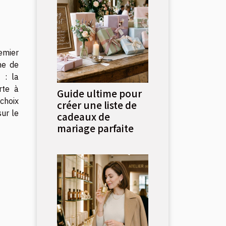
emier
me de
 : la
rte à
Guide ultime pour
 choix
créer une liste de
ur le
cadeaux de
mariage parfaite