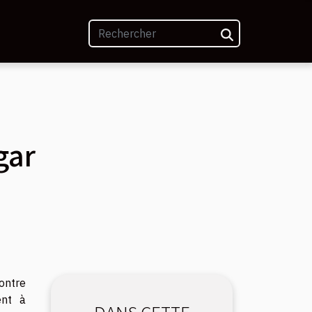
gar
ontre
ent à
DANS CETTE