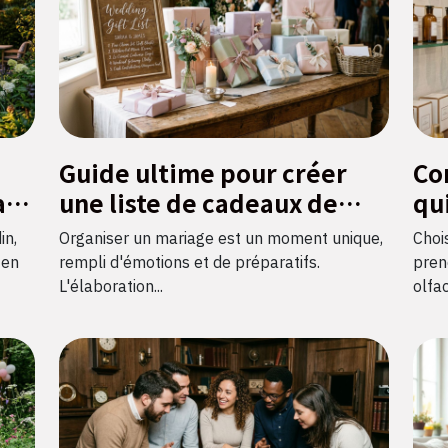
Guide ultime pour créer
Co
al
une liste de cadeaux de
qu
mariage parfaite
in,
Organiser un mariage est un moment unique,
Choi
 en
rempli d'émotions et de préparatifs.
prend
L'élaboration...
olfac