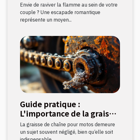
la flamme amoureuse ?
Envie de raviver la flamme au sein de votre
couple ? Une escapade romantique
représente un moyen...
Guide pratique :
L'importance de la graisse
de chaîne pour motos
La graisse de chaîne pour motos demeure
un sujet souvent négligé, bien qu’elle soit
indispensable...