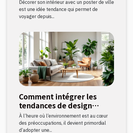
décoration intérieure ?
Décorer son intérieur avec un poster de ville
est une idée tendance qui permet de
voyager depuis...
Comment intégrer les
tendances de design
durable dans votre
À l’heure où l’environnement est au cœur
décoration intérieure
des préoccupations, il devient primordial
d’adopter une...