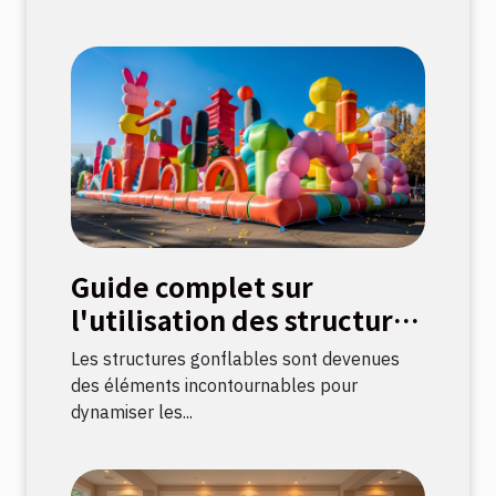
Guide complet sur
l'utilisation des structures
gonflables pour
Les structures gonflables sont devenues
événements
des éléments incontournables pour
dynamiser les...