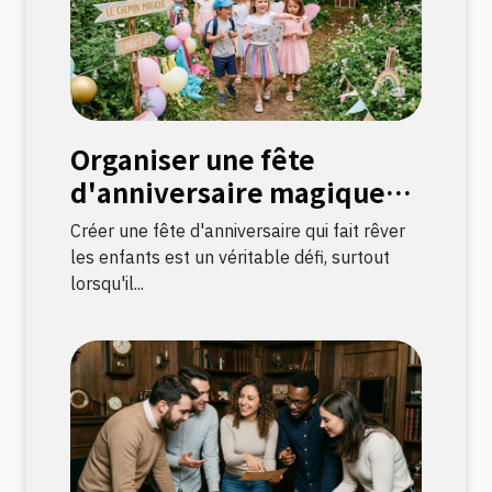
Organiser une fête
d'anniversaire magique
avec une chasse au trésor
Créer une fête d'anniversaire qui fait rêver
sur le thème licorne
les enfants est un véritable défi, surtout
lorsqu'il...