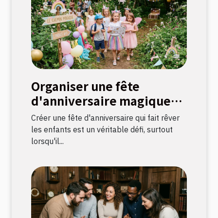
Organiser une fête
d'anniversaire magique
avec une chasse au trésor
Créer une fête d'anniversaire qui fait rêver
sur le thème licorne
les enfants est un véritable défi, surtout
lorsqu'il...