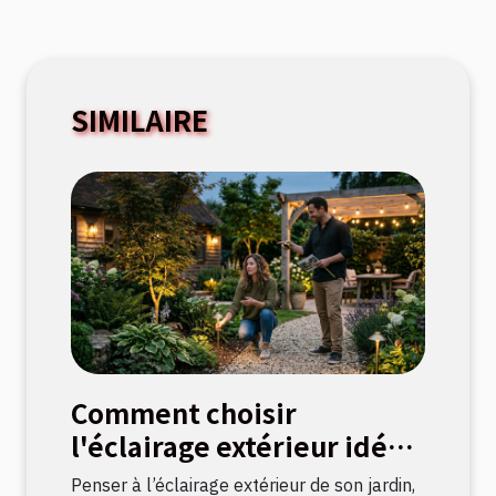
SIMILAIRE
Comment choisir
l'éclairage extérieur idéal
pour votre jardin ?
Penser à l’éclairage extérieur de son jardin,