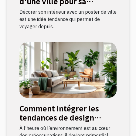
d'une ville pour sa
décoration intérieure ?
Décorer son intérieur avec un poster de ville
est une idée tendance qui permet de
voyager depuis...
Comment intégrer les
tendances de design
durable dans votre
À l’heure où l’environnement est au cœur
décoration intérieure
des préoccupations, il devient primordial