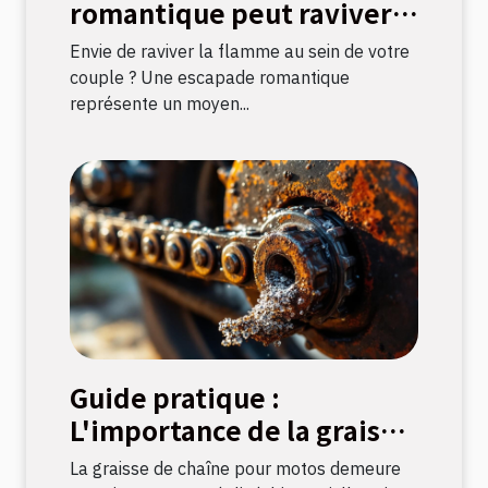
romantique peut raviver
la flamme amoureuse ?
Envie de raviver la flamme au sein de votre
couple ? Une escapade romantique
représente un moyen...
Guide pratique :
L'importance de la graisse
de chaîne pour motos
La graisse de chaîne pour motos demeure