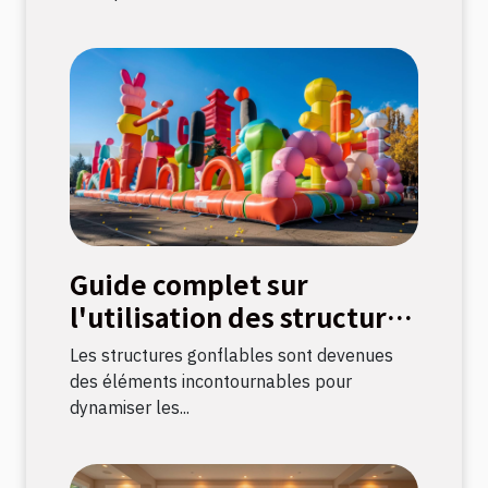
Guide complet sur
l'utilisation des structures
gonflables pour
Les structures gonflables sont devenues
événements
des éléments incontournables pour
dynamiser les...