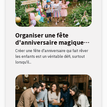
Organiser une fête
d'anniversaire magique
avec une chasse au trésor
Créer une fête d'anniversaire qui fait rêver
sur le thème licorne
les enfants est un véritable défi, surtout
lorsqu'il...