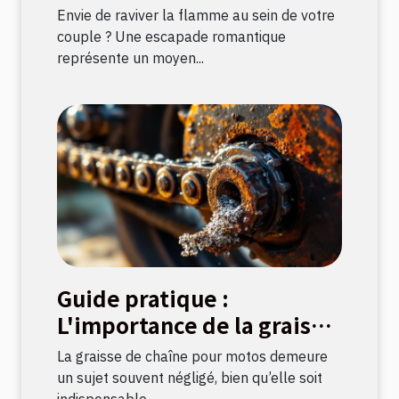
la flamme amoureuse ?
Envie de raviver la flamme au sein de votre
couple ? Une escapade romantique
représente un moyen...
Guide pratique :
L'importance de la graisse
de chaîne pour motos
La graisse de chaîne pour motos demeure
un sujet souvent négligé, bien qu’elle soit
indispensable...