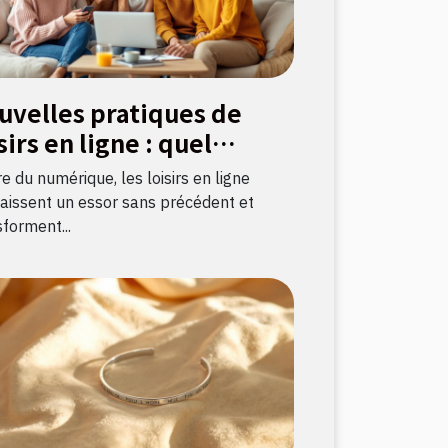
uvelles pratiques de
sirs en ligne : quel
pact sur la culture
re du numérique, les loisirs en ligne
nçaise ?
aissent un essor sans précédent et
forment...