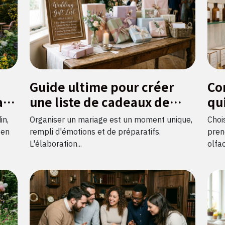
Guide ultime pour créer
Co
al
une liste de cadeaux de
qu
mariage parfaite
in,
Organiser un mariage est un moment unique,
Choi
 en
rempli d'émotions et de préparatifs.
prend
L'élaboration...
olfac