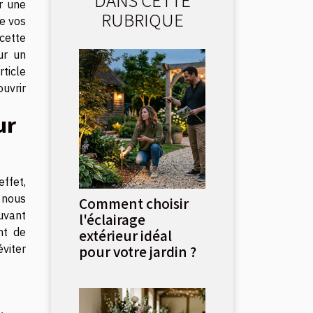
r une
RUBRIQUE
de vos
cette
ur un
ticle
uvrir
ur
ffet,
, nous
Comment choisir
uvant
l'éclairage
nt de
extérieur idéal
éviter
pour votre jardin ?