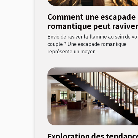
Comment une escapade
romantique peut raviver
flamme amoureuse ?
Envie de raviver la flamme au sein de vo
couple ? Une escapade romantique
représente un moyen...
Exploration des tendanc