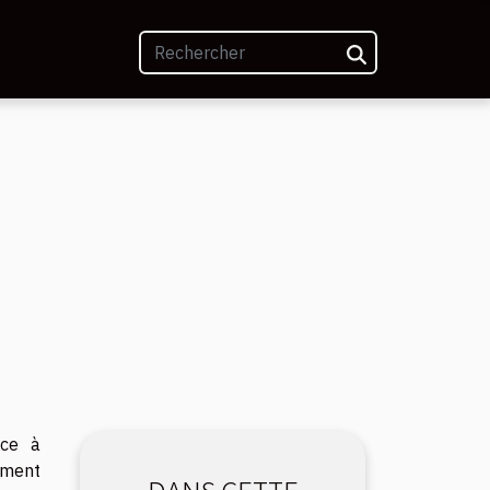
âce à
lement
DANS CETTE