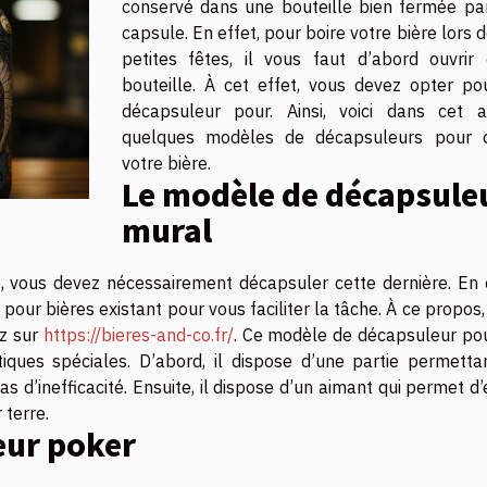
conservé dans une bouteille bien fermée pa
capsule. En effet, pour boire votre bière lors 
petites fêtes, il vous faut d’abord ouvrir 
bouteille. À cet effet, vous devez opter po
décapsuleur pour. Ainsi, voici dans cet ar
quelques modèles de décapsuleurs pour o
votre bière.
Le modèle de décapsule
mural
e, vous devez nécessairement décapsuler cette dernière. En e
our bières existant pour vous faciliter la tâche. À ce propos
ez sur
https://bieres-and-co.fr/
. Ce modèle de décapsuleur po
stiques spéciales. D’abord, il dispose d’une partie permetta
 d’inefficacité. Ensuite, il dispose d’un aimant qui permet d’
 terre.
eur poker