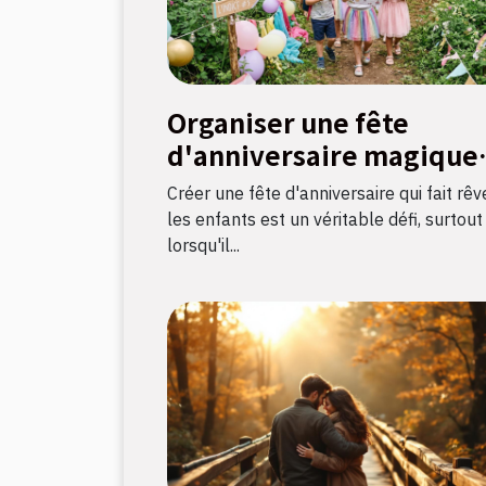
Organiser une fête
d'anniversaire magique
avec une chasse au tréso
Créer une fête d'anniversaire qui fait rêv
sur le thème licorne
les enfants est un véritable défi, surtout
lorsqu'il...