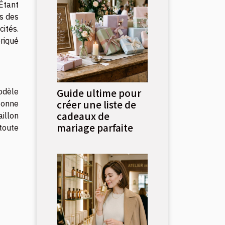
Étant
rs des
ités.
briqué
Guide ultime pour
modèle
créer une liste de
bonne
cadeaux de
illon
mariage parfaite
toute