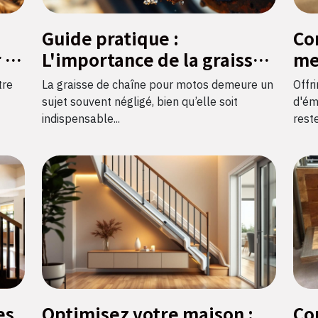
Guide pratique :
Co
 la
L'importance de la graisse
me
de chaîne pour motos
bij
tre
La graisse de chaîne pour motos demeure un
Offr
sujet souvent négligé, bien qu’elle soit
d'ém
indispensable...
reste
es
Optimisez votre maison :
Co