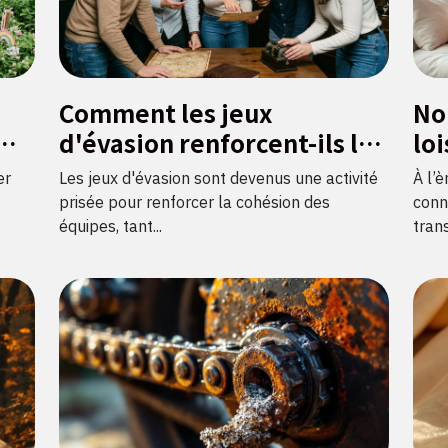
Comment les jeux
No
d'évasion renforcent-ils les
loi
r
liens d'équipe ?
im
er
Les jeux d'évasion sont devenus une activité
À l’è
fra
prisée pour renforcer la cohésion des
conn
équipes, tant...
trans