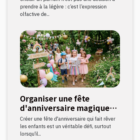
prendre à la légère : c’est l’expression
olfactive de...
Organiser une fête
d'anniversaire magique
avec une chasse au trésor
Créer une fête d'anniversaire qui fait rêver
sur le thème licorne
les enfants est un véritable défi, surtout
lorsqu'il...