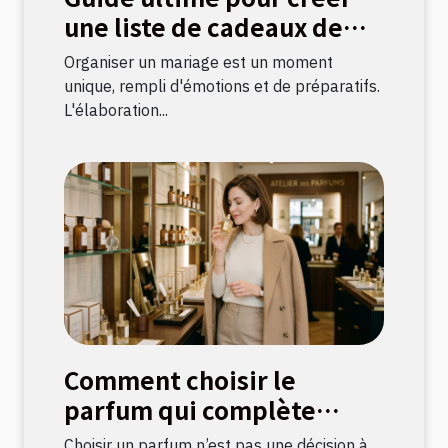
une liste de cadeaux de
mariage parfaite
Organiser un mariage est un moment
unique, rempli d'émotions et de préparatifs.
L'élaboration...
Comment choisir le
parfum qui complète
votre style ?
Choisir un parfum n’est pas une décision à