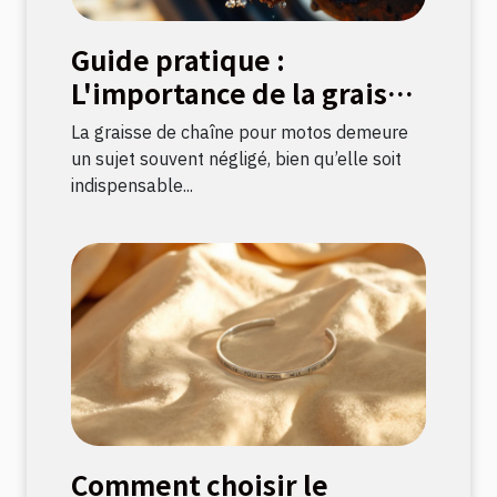
Guide pratique :
L'importance de la graisse
de chaîne pour motos
La graisse de chaîne pour motos demeure
un sujet souvent négligé, bien qu’elle soit
indispensable...
Comment choisir le