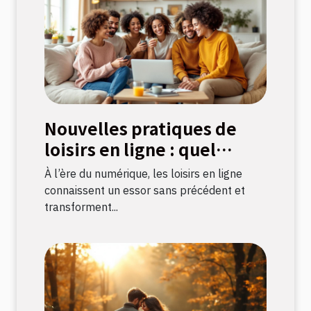
Nouvelles pratiques de
loisirs en ligne : quel
impact sur la culture
À l’ère du numérique, les loisirs en ligne
française ?
connaissent un essor sans précédent et
transforment...