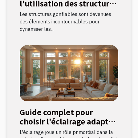
l'utilisation des structures
gonflables pour
Les structures gonflables sont devenues
événements
des éléments incontournables pour
dynamiser les...
Guide complet pour
choisir l'éclairage adapté
à chaque pièce
L'éclairage joue un rôle primordial dans la