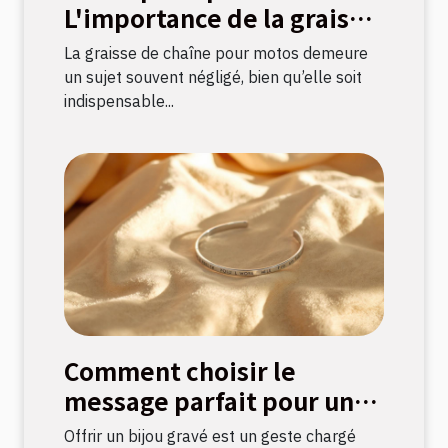
L'importance de la graisse
de chaîne pour motos
La graisse de chaîne pour motos demeure
un sujet souvent négligé, bien qu’elle soit
indispensable...
Comment choisir le
message parfait pour un
bijou gravé ?
Offrir un bijou gravé est un geste chargé