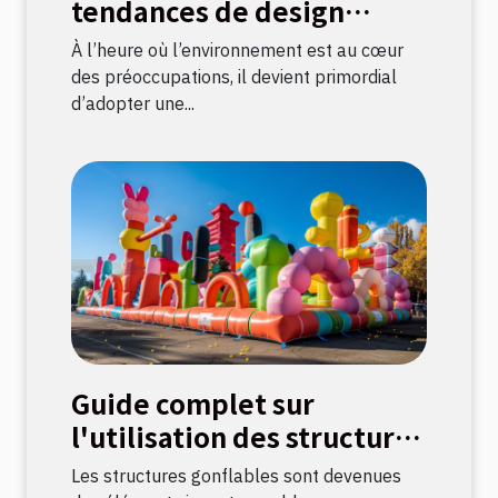
tendances de design
durable dans votre
À l’heure où l’environnement est au cœur
décoration intérieure
des préoccupations, il devient primordial
d’adopter une...
Guide complet sur
l'utilisation des structures
gonflables pour
Les structures gonflables sont devenues