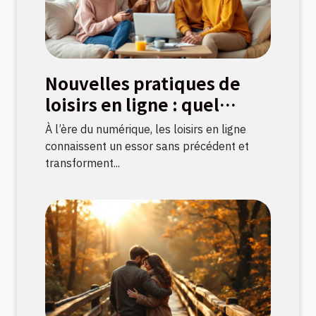
Nouvelles pratiques de
loisirs en ligne : quel
impact sur la culture
À l’ère du numérique, les loisirs en ligne
française ?
connaissent un essor sans précédent et
transforment...