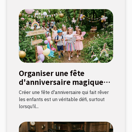
Organiser une fête
d'anniversaire magique
avec une chasse au trésor
Créer une fête d'anniversaire qui fait rêver
sur le thème licorne
les enfants est un véritable défi, surtout
lorsqu'il...